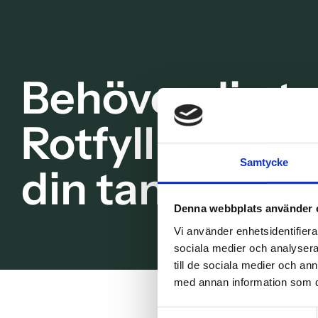
Behöver din t
Rotfyllning? B
Samtycke
din tandläkar
Denna webbplats använder 
Vi använder enhetsidentifierar
sociala medier och analysera 
till de sociala medier och a
med annan information som du 
Samtyckesval