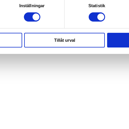
Inställningar
Statistik
? Besök TandCity, din tandläkare i Malmö
Tillåt urval