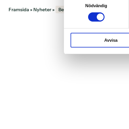
Nödvändig
Framsida
»
Nyheter
»
Behöver din tand en Rotfyllning
Avvisa