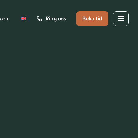
iken
Ring oss
Boka tid