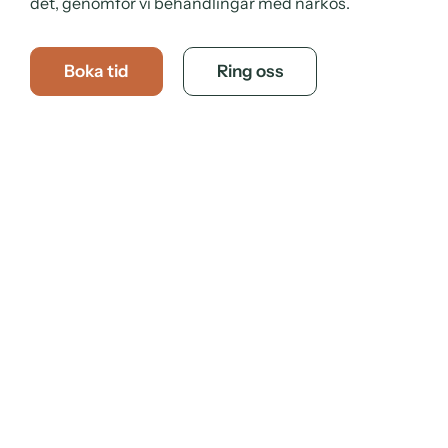
det, genomför vi behandlingar med narkos.
Boka tid
Ring oss