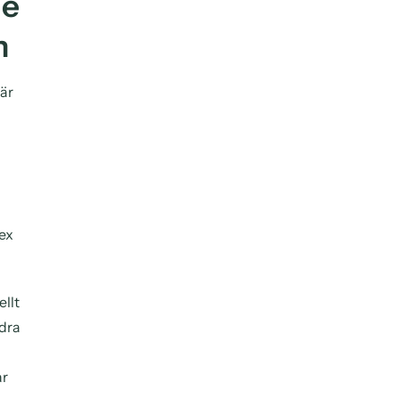
de
n
 är
 ex
ellt
dra
ar