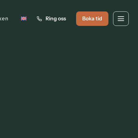
iken
Ring oss
Boka tid