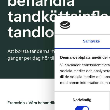
behandla
tandköttsinfl
tandlossning
Samtycke
Att borsta tänderna med tandkräm och att reng
gånger per dag hör till god munhygien.
Denna webbplats använder 
Vi använder enhetsidentifierar
sociala medier och analysera 
till de sociala medier och a
med annan information som du 
Samtyckesval
Nödvändig
Framsida
»
Våra behandlingar
»
Avancerad tandvård
»