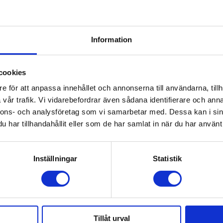
rapi i VR
Information
y VR ett innovativt verktyg som hjälper dig att
tt besök hos oss.
cookies
e för att anpassa innehållet och annonserna till användarna, tillh
vår trafik. Vi vidarebefordrar även sådana identifierare och anna
nnons- och analysföretag som vi samarbetar med. Dessa kan i sin
har tillhandahållit eller som de har samlat in när du har använt 
Inställningar
Statistik
evelse med distraktionsterapi i VR
Tillåt urval