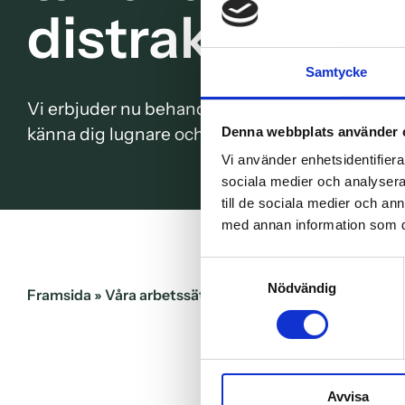
distraktionste
Samtycke
Vi erbjuder nu behandling med hjälp av Minderg
känna dig lugnare och mer avslappnad under di
Denna webbplats använder 
Vi använder enhetsidentifierar
sociala medier och analysera 
till de sociala medier och a
med annan information som du 
Samtyckesval
Nödvändig
Framsida
»
Våra arbetssätt
»
En lugnare tandvårdsuppl
Avvisa