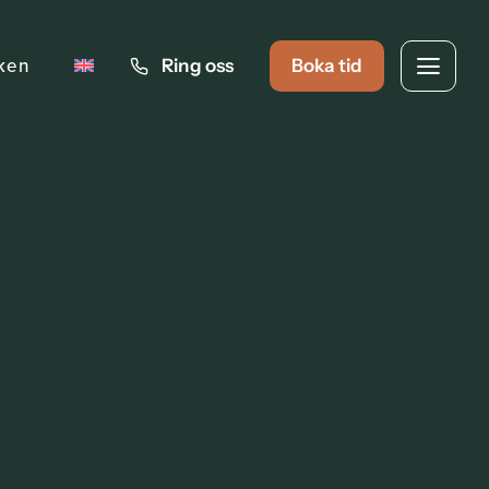
iken
Ring oss
Boka tid