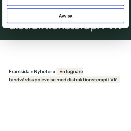
tandvårdsupplevelse
med
Avvisa
distraktionsterapi i VR
Framsida
»
Nyheter
»
En lugnare
tandvårdsupplevelse med distraktionsterapi i VR