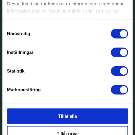
Dessa kan i sin tur kombinera informationen med annan
information som du har tillhandahållit eller som de har
samlat in när du har använt deras tjänster.
Samtyckesval
Nödvändig
Inställningar
Statistik
Marknadsföring
Tillåt alla
En lugnare
Tillåt urval