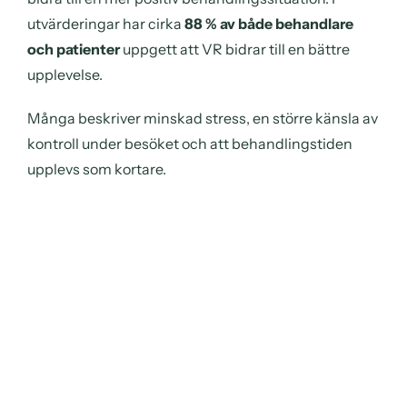
utvärderingar har cirka
88 % av både behandlare
och patienter
uppgett att VR bidrar till en bättre
upplevelse.
Många beskriver minskad stress, en större känsla av
kontroll under besöket och att behandlingstiden
upplevs som kortare.
En del av framtidens tandvård
Vi strävar efter att erbjuda moderna och
patientvänliga lösningar. Mindergys
distraktionsterapi i VR är ett steg i att göra tandvård
mer tillgänglig, trygg och behaglig oavsett tidigare
erfarenheter.