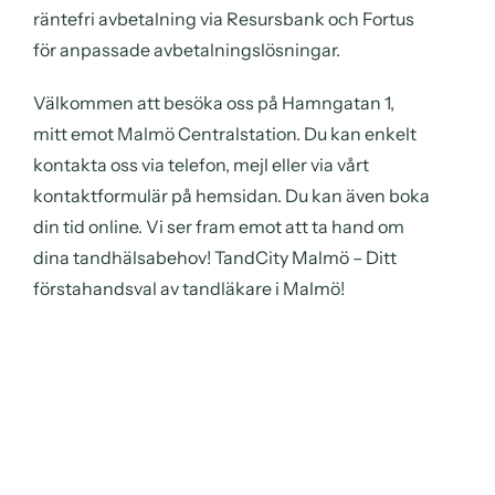
räntefri avbetalning via Resursbank och Fortus
för anpassade avbetalningslösningar.
Välkommen att besöka oss på Hamngatan 1,
mitt emot Malmö Centralstation. Du kan enkelt
kontakta oss via telefon, mejl eller via vårt
kontaktformulär på hemsidan. Du kan även boka
din tid online. Vi ser fram emot att ta hand om
dina tandhälsabehov! TandCity Malmö – Ditt
förstahandsval av tandläkare i Malmö!
Boka tid
Ring oss
Grundarna av TandCity Malmö, Alexander och
Sofie är stolta över att erbjuda den bästa