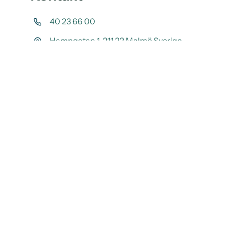
40 23 66 00
Hamngatan 1 211 22 Malmö Sverige
info@tandcity.se
Öppettider
Mån – fre:
07:00 – 20:00
Lör:
09:00 – 17:00
* Röd dagar: 09.00 – 12.00. Söndag och
nyårsdagen: Stängt