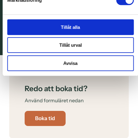
Tillåt alla
Har du en fråga?
Ring oss på
40 23 66 00
Tillåt urval
Ring oss
Avvisa
Redo att boka tid?
Använd formuläret nedan
Boka tid