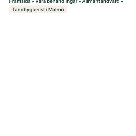
Framsida
»
Våra behandlingar
»
Allmäntandvård
»
Tandhygienist i Malmö