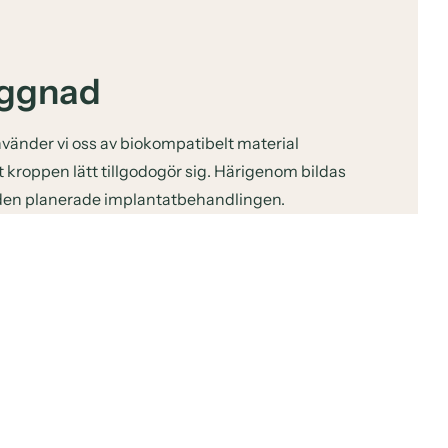
ggnad
nder vi oss av biokompatibelt material
 kroppen lätt tillgodogör sig. Härigenom bildas
 den planerade
implantatbehandlingen.
nkelt beskrivas som att ett fönster in i munnen
 öppnas upp. Sinus stängs med en mjuk vävnad
 Vävnaden är rörlig och kan därmed användas som
lt fylls med Bio-Oss, samtidigt som fönstret stängs.
ingsperiod på minst 6 månader. Efter en lyckad
ntat sättas in. Även efter en normal
menderas ibland en omedelbar benuppbyggnad,