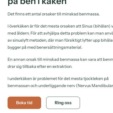
på ben i käken
Det finns ett antal orsaker till minskad benmassa.
I överkäken är för det mesta orsaken att Sinus (bihålan) 
med åldern. För att avhjälpa detta problem kan man anv
av sinuslyft metoden, där man försiktigt lyfter upp bihål
bygger på med benersättningsmaterial.
En annan orsak till minskad benmassa kan vara att be
drar sig tillbaka efter en extraktion.
I underkäken är problemet för det mesta tjockleken på
benmassan och underliggande nerv (Nervus Mandibulari
Boka tid
Ring oss