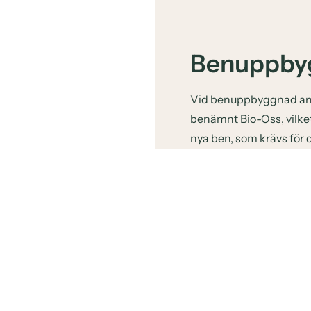
Benuppby
Vid benuppbyggnad anvä
benämnt Bio-Oss, vilket
nya ben, som krävs för
Sinuslyft metoden kan e
ända fram till bihålan
längs bihålans väggar.
ett slags tält. Detta tä
Härefter följer en läkn
läkning kan sedan impla
tandutdragning rekom