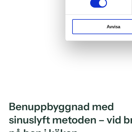
Avvisa
Benuppbyggnad med
sinuslyft metoden – vid br