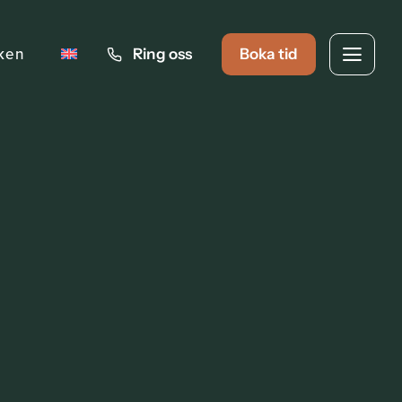
iken
Ring oss
Boka tid