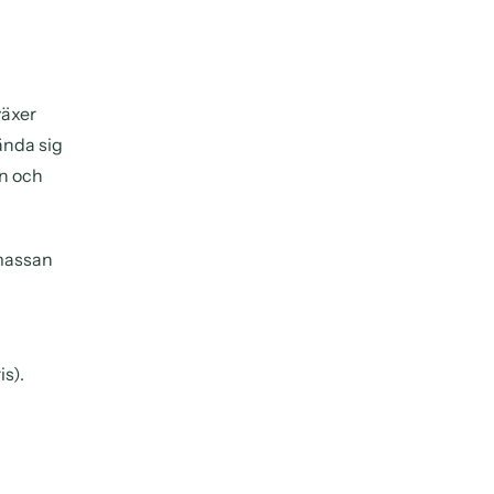
växer
ända sig
an och
nmassan
s).