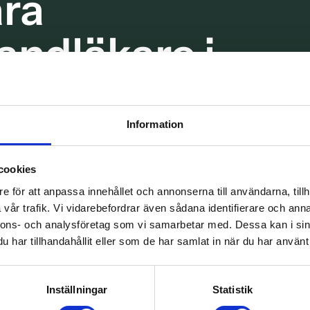
ra
tandläkare i
Information
a få insatt implantat! Eftersom implantat
nuppbyggnad där implantatet skall sättas.
cookies
e för att anpassa innehållet och annonserna till användarna, tillh
vår trafik. Vi vidarebefordrar även sådana identifierare och anna
nnons- och analysföretag som vi samarbetar med. Dessa kan i sin
har tillhandahållit eller som de har samlat in när du har använt 
Benuppbyggnad i Malmö
Inställningar
Statistik