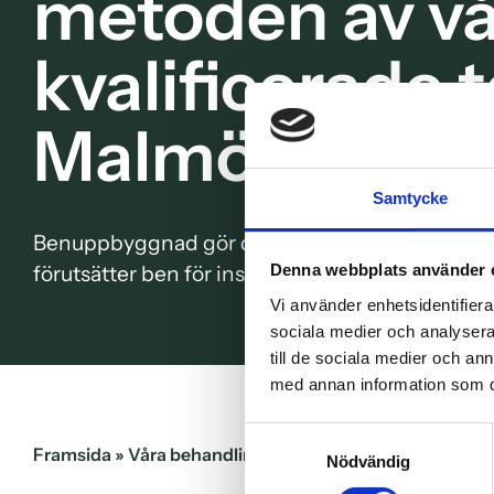
metoden av vå
kvalificerade 
Malmö
Samtycke
Benuppbyggnad gör det möjligt för alla att kunn
förutsätter ben för insättning, erfordras en be
Denna webbplats använder 
Vi använder enhetsidentifierar
sociala medier och analysera 
till de sociala medier och a
med annan information som du 
Samtyckesval
Framsida
»
Våra behandlingar
»
Avancerad tandvård
»
Nödvändig