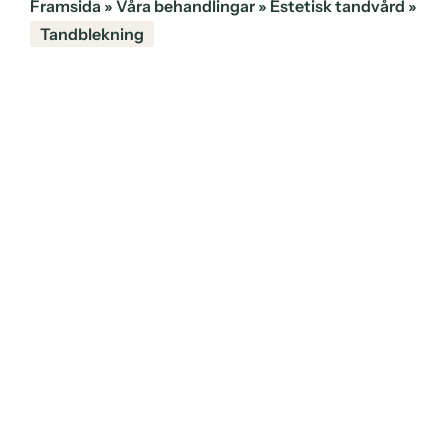
Framsida
»
Våra behandlingar
»
Estetisk tandvård
»
Tandblekning