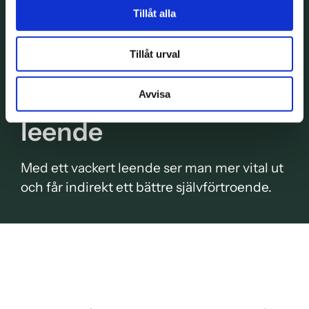
Tillåt alla
Tillåt urval
Tandblekning i Malmö
Avvisa
– för ett snyggt
leende
Med ett vackert leende ser man mer vital ut
och får indirekt ett bättre självförtroende.