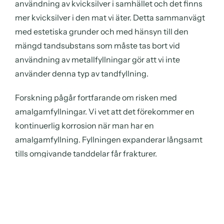
användning av kvicksilver i samhället och det finns
mer kvicksilver i den mat vi äter. Detta sammanvägt
med estetiska grunder och med hänsyn till den
mängd tandsubstans som måste tas bort vid
användning av metallfyllningar gör att vi inte
använder denna typ av tandfyllning.
Forskning pågår fortfarande om risken med
amalgamfyllningar. Vi vet att det förekommer en
kontinuerlig korrosion när man har en
amalgamfyllning. Fyllningen expanderar långsamt
tills omgivande tanddelar får frakturer.
Vi rekommenderar därför våra patienter som
eventuellt har amalgamfyllningar att ersätta dessa
med komposit- eller porslinsfyllningar, innan
frakturerna uppstår. Att tänderna dessutom blir mer