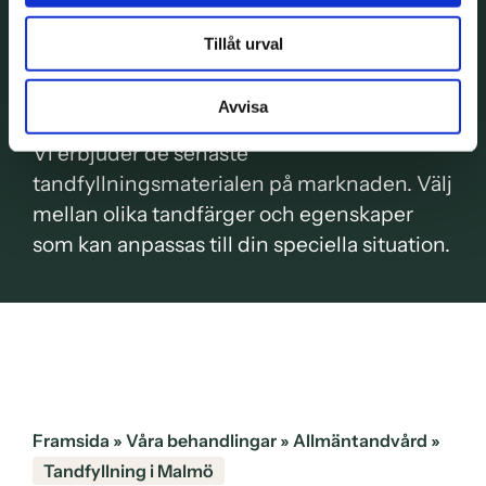
Tandfyllning i Malmö
– återskapa ett
Tillåt urval
vackert leende
Avvisa
Vi erbjuder de senaste
tandfyllningsmaterialen på marknaden. Välj
mellan olika tandfärger och egenskaper
som kan anpassas till din speciella situation.
Framsida
»
Våra behandlingar
»
Allmäntandvård
»
Tandfyllning i Malmö