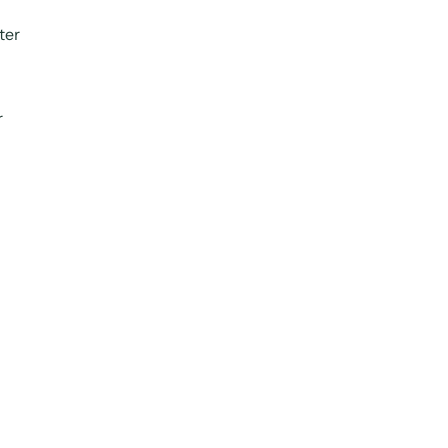
ter
r