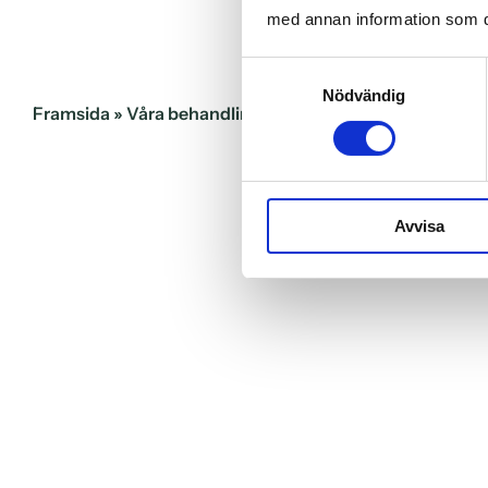
med annan information som du 
Samtyckesval
Nödvändig
Framsida
»
Våra behandlingar
»
Estetisk tandvård
»
In
Avvisa