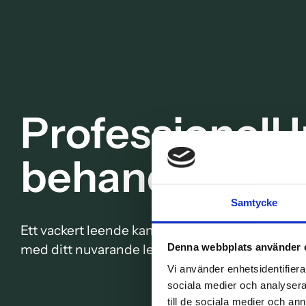
Professionell 
behandling i 
Samtycke
Ett vackert leende kan förändra allt, ditt självfö
med ditt nuvarande leende, läs här vad Invisalig
Denna webbplats använder 
Vi använder enhetsidentifierar
sociala medier och analysera 
till de sociala medier och a