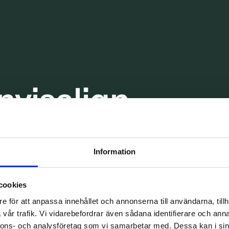
Invisalign-
Malmö
Information
rtroende, ditt utseende, ditt liv. Om du inte är nöjd
n kan göra för dig!
cookies
e för att anpassa innehållet och annonserna till användarna, tillh
vår trafik. Vi vidarebefordrar även sådana identifierare och anna
nnons- och analysföretag som vi samarbetar med. Dessa kan i sin