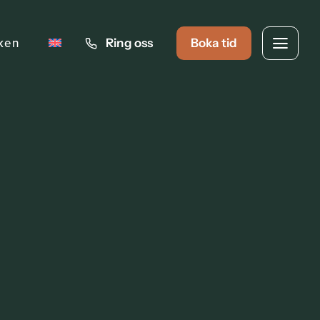
iken
Ring oss
Boka tid