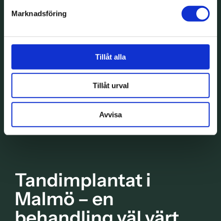
Marknadsföring
Tillåt alla
Tillåt urval
Avvisa
Tandimplantat i
Malmö – en
behandling väl värt