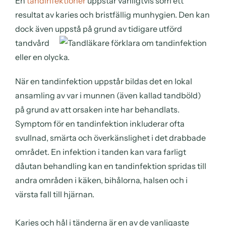
En
tandinfektioner
uppstår vanligtvis som ett
resultat av karies och bristfällig munhygien. Den kan
dock även uppstå
på grund av tidigare utförd
tandvård
eller en olycka.
När en tandinfektion uppstår bildas det en lokal
ansamling av var i munnen (även kallad tandböld)
på grund av att orsaken inte har behandlats.
Symptom för en tandinfektion inkluderar ofta
svullnad, smärta och överkänslighet i det drabbade
området. En infektion i tanden kan vara farligt
dåutan behandling kan en tandinfektion spridas till
andra områden i käken, bihålorna, halsen och i
värsta fall till hjärnan.
Karies och hål i tänderna är en av de vanligaste