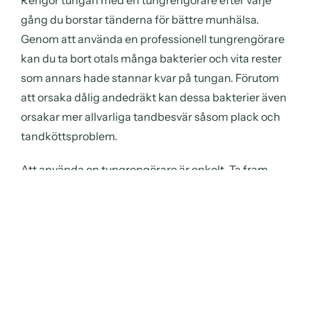
gång du borstar tänderna för bättre munhälsa.
Genom att använda en professionell tungrengörare
kan du ta bort otals många bakterier och vita rester
som annars hade stannar kvar på tungan. Förutom
att orsaka dålig andedräkt kan dessa bakterier även
orsakar mer allvarliga tandbesvär såsom plack och
tandköttsproblem.
Att använda en tungrengörare är enkelt. Ta fram
skrapan, sträck ut tungan och börja skrapa från
baksidan av tungan till framsidan. Men var försiktigt
och tryck inte för hårt annars risker du att ge dig
själv en gag reflex. Skölj slutligen munnen med
vatten.
Har du fler frågor om hur du ska göra? Besök våra