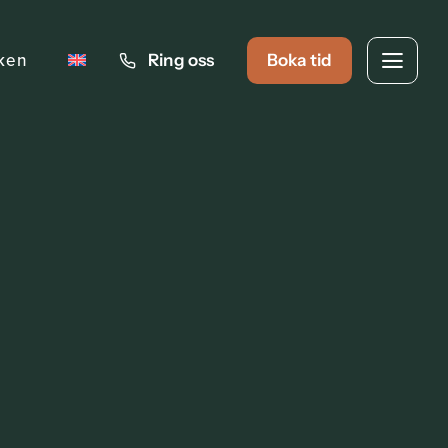
iken
Ring oss
Boka tid