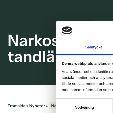
Narkostandvår
Samtycke
tandläkarskrä
Denna webbplats använder 
Vi använder enhetsidentifierar
sociala medier och analysera 
till de sociala medier och a
med annan information som du 
Samtyckesval
Framsida
»
Nyheter
»
Narkostandvård vid tandläkarsk
Nödvändig