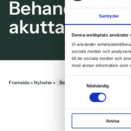
Behandla med 
Samtycke
akuttandläkar
Denna webbplats använder 
Vi använder enhetsidentifierar
sociala medier och analysera 
till de sociala medier och a
med annan information som du 
Samtyckesval
Framsida
»
Nyheter
»
Behandla med rotfyllning hos a
Nödvändig
Avvisa