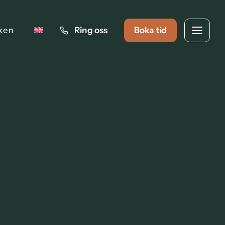
iken
Ring oss
Boka tid