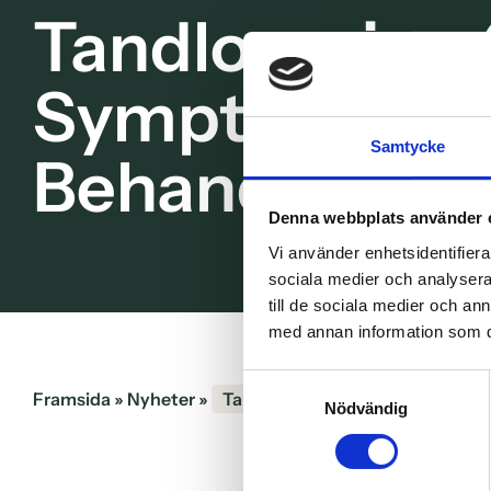
Tandlossning 
Symptom, Ors
Samtycke
Behandling
Denna webbplats använder 
Vi använder enhetsidentifierar
sociala medier och analysera 
till de sociala medier och a
med annan information som du 
Samtyckesval
Framsida
»
Nyheter
»
Tandlossning (parodontit) – Sy
Nödvändig