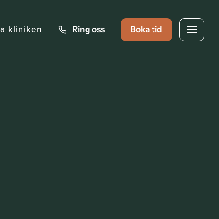
ta kliniken
Ring oss
Boka tid