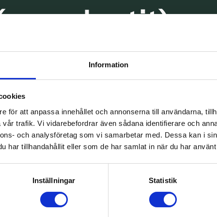
(parodontit) –
aker och
Information
cookies
e för att anpassa innehållet och annonserna till användarna, tillh
vår trafik. Vi vidarebefordrar även sådana identifierare och anna
nnons- och analysföretag som vi samarbetar med. Dessa kan i sin
har tillhandahållit eller som de har samlat in när du har använt 
mptom, Orsaker och Behandling
Inställningar
Statistik