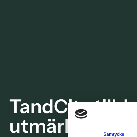
TandCity tilld
utmärkelsen 
Samtycke