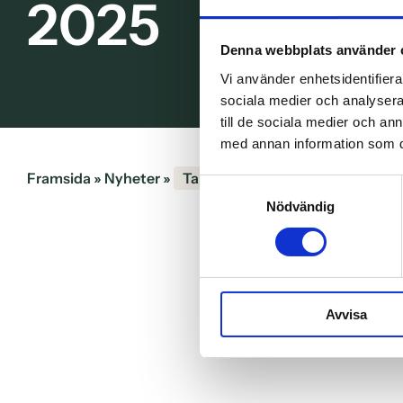
2025
Denna webbplats använder 
Vi använder enhetsidentifierar
sociala medier och analysera 
till de sociala medier och a
med annan information som du 
Framsida
»
Nyheter
»
TandCity tilldelas utmärkelsen 
Samtyckesval
Nödvändig
Avvisa