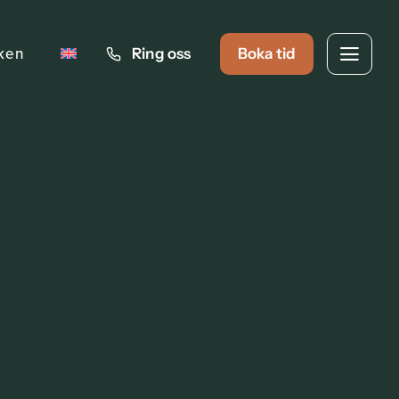
iken
Ring oss
Boka tid