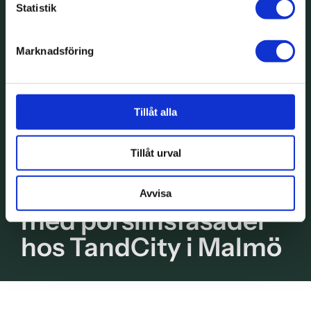
Statistik
Marknadsföring
Tillåt alla
Tillåt urval
Investera i ditt leende
Avvisa
med porslinsfasader
hos TandCity i Malmö