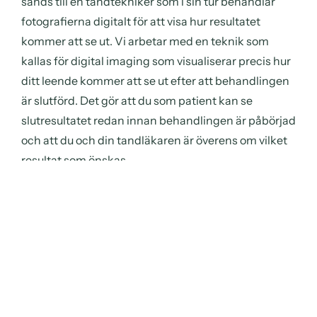
sänds till en tandtekniker som i sin tur behandlar
fotografierna digitalt för att visa hur resultatet
kommer att se ut. Vi arbetar med en teknik som
kallas för digital imaging som visualiserar precis hur
ditt leende kommer att se ut efter att behandlingen
är slutförd. Det gör att du som patient kan se
slutresultatet redan innan behandlingen är påbörjad
och att du och din tandläkaren är överens om vilket
resultat som önskas.
3D- scanningen och fotografierna används också av
tandtekniker för att skapa en modell av dina tänder
där man bygger upp porslinsfasaderna på. Därefter
skapas guider som används av tandläkaren för att se
hur mycket av tanden som behöver slipas bort för att
få plats med fasaden. Helst vill man behålla så stor
del som möjligt av den befintliga tanden.