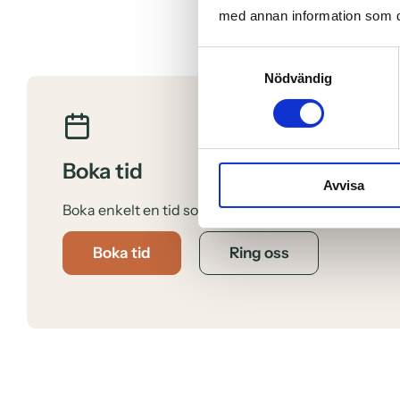
med annan information som du 
Samtyckesval
Nödvändig
Boka tid
Avvisa
Boka enkelt en tid som passar dig online.
Boka tid
Ring oss