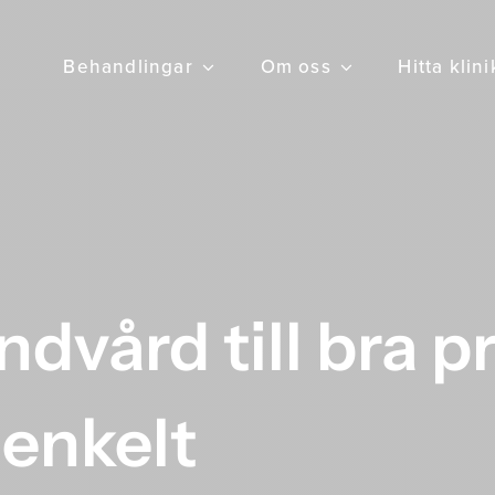
Behandlingar
Om oss
Hitta klin
dvård till bra pr
l enkelt