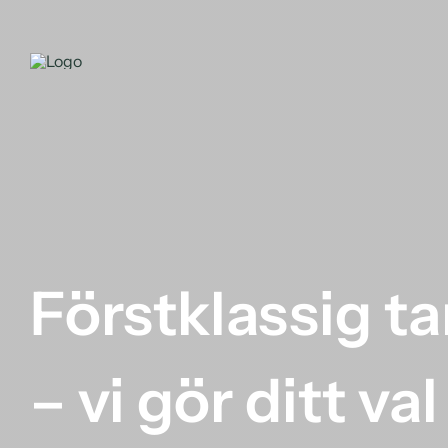
Fortsätt
till
innehållet
Förstklassig tan
– vi gör ditt va