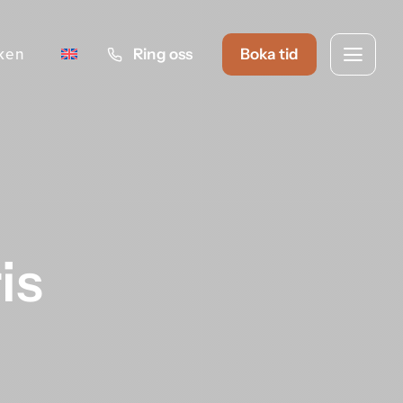
iken
Ring oss
Boka tid
is