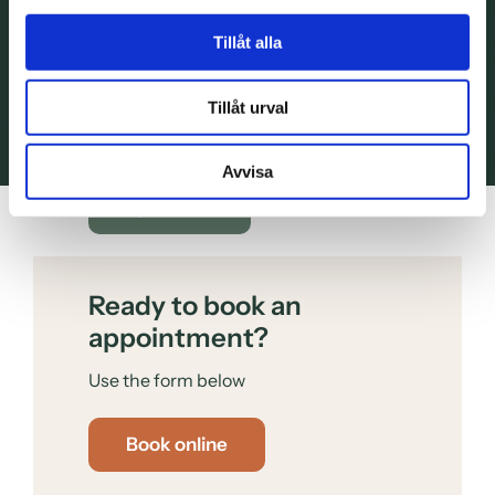
Tillåt alla
Do you have a question?
Tillåt urval
Call us at
40 23 66 00
Avvisa
Call us
Ready to book an
appointment?
Use the form below
Book online