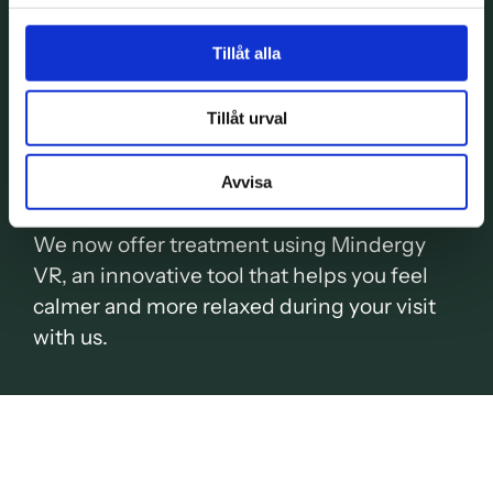
A more relaxing
Tillåt alla
dental experience
Tillåt urval
with VR distraction
therapy
Avvisa
We now offer treatment using Mindergy
VR, an innovative tool that helps you feel
calmer and more relaxed during your visit
with us.