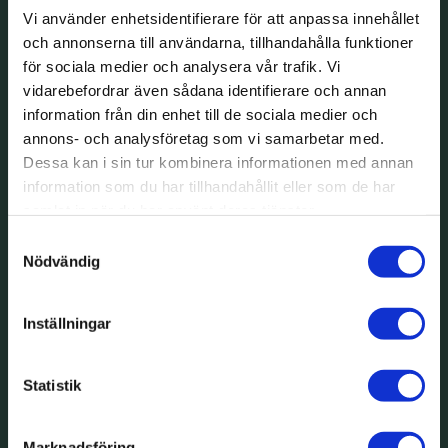
Vi använder enhetsidentifierare för att anpassa innehållet
och annonserna till användarna, tillhandahålla funktioner
för sociala medier och analysera vår trafik. Vi
vidarebefordrar även sådana identifierare och annan
information från din enhet till de sociala medier och
annons- och analysföretag som vi samarbetar med.
Dessa kan i sin tur kombinera informationen med annan
information som du har tillhandahållit eller som de har
samlat in när du har använt deras tjänster.
Samtyckesval
Nödvändig
Inställningar
Statistik
wpdev
Marknadsföring