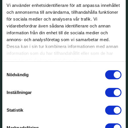
Vi använder enhetsidentifierare för att anpassa innehållet
och annonserna till användarna, tillhandahålla funktioner
för sociala medier och analysera vår trafik. Vi
vidarebefordrar även sådana identifierare och annan
information från din enhet till de sociala medier och
annons- och analysföretag som vi samarbetar med.
Dessa kan i sin tur kombinera informationen med annan
information som du har tillhandahållit eller som de har
samlat in när du har använt deras tjänster.
Samtyckesval
Nödvändig
Inställningar
Statistik
Ida Bragge
Marknadsföring