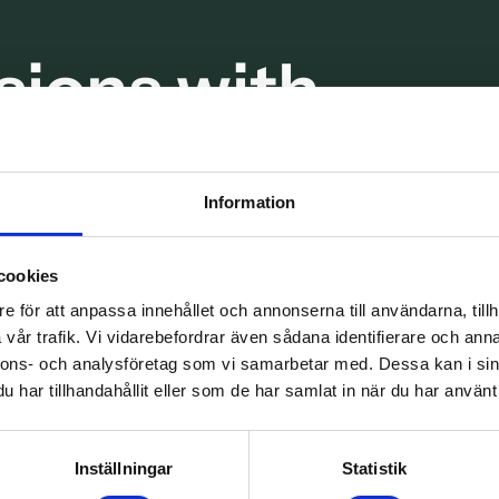
sions with
ners
Information
chnology and utilize the award-winning TRIOS® 3
digital impressions.
cookies
e för att anpassa innehållet och annonserna till användarna, tillh
vår trafik. Vi vidarebefordrar även sådana identifierare och anna
nnons- och analysföretag som vi samarbetar med. Dessa kan i sin
har tillhandahållit eller som de har samlat in när du har använt 
th intraoral scanners
Inställningar
Statistik