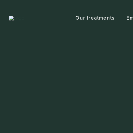
Skip
to
Our treatments
Em
content