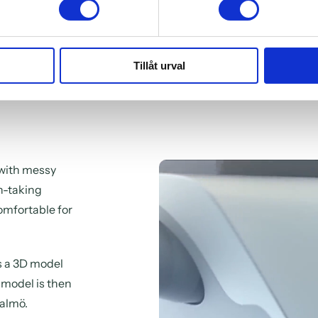
Tillåt urval
 with messy
n-taking
comfortable for
s a 3D model
 model is then
Malmö.