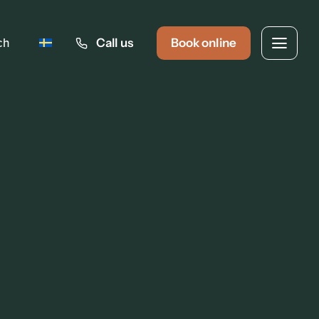
ch
Call us
Book online