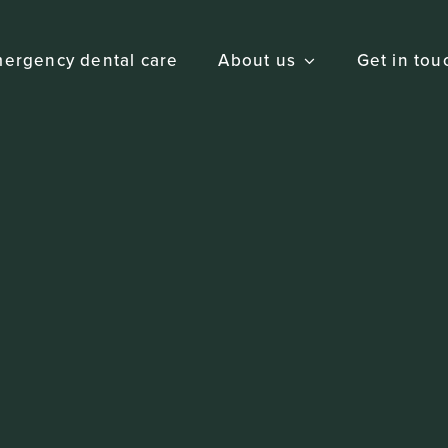
ergency dental care
About us
Get in tou