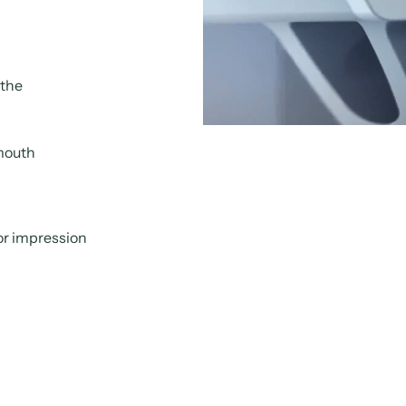
 the
 mouth
or impression