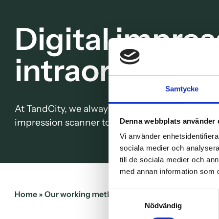
Digital impres
intraoral scan
Samtycke
At TandCity, we always invest in the latest te
impression scanner to perform treatments with 
Denna webbplats använder 
Vi använder enhetsidentifierar
sociala medier och analysera 
till de sociala medier och a
med annan information som du 
Home
»
Our working methods
»
Digital impressions wi
Samtyckesval
Nödvändig