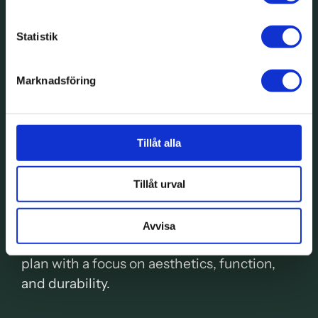
Statistik
Marknadsföring
Tillåt alla
Tillåt urval
Aesthetic Dentistry
Avvisa
Together, we create an individual treatment
plan with a focus on aesthetics, function,
and durability.