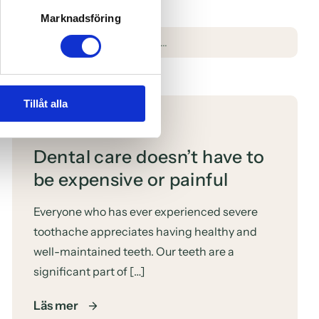
Marknadsföring
Search
dvice on
for:
Tillåt alla
Dental care doesn’t have to
be expensive or painful
Everyone who has ever experienced severe
toothache appreciates having healthy and
well-maintained teeth. Our teeth are a
significant part of […]
Läs mer