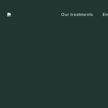
Skip
to
Our treatments
Em
content