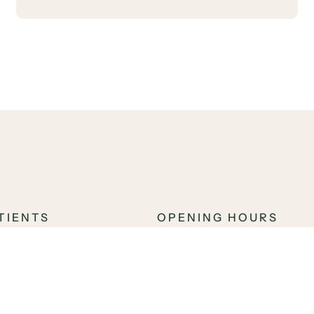
TIENTS
OPENING HOURS
st in Malmö – TandCity
Mon – Fri:
07:
Sat:
09: