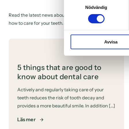
Samtyckesval
Nödvändig
Read the latest news about our dental clinic in Malmö and
how to care for your teeth. Follow our blog to save money 
Avvisa
5 things that are good to
know about dental care
Actively and regularly taking care of your
teeth reduces the risk of tooth decay and
provides a more beautiful smile. In addition […]
Läs mer