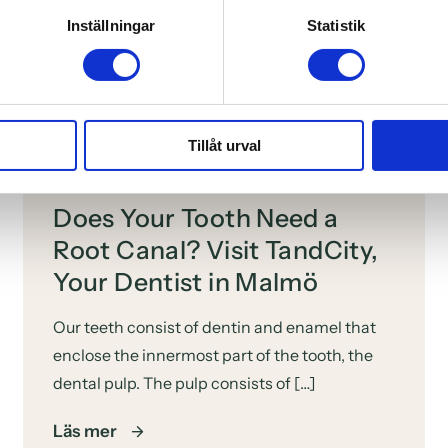
Inställningar
Statistik
 various types of dental care, and receive valuable tips and a
and, above all, achieve a more beautiful smile!
Tillåt urval
Does Your Tooth Need a
Root Canal? Visit TandCity,
Your Dentist in Malmö
Our teeth consist of dentin and enamel that
enclose the innermost part of the tooth, the
dental pulp. The pulp consists of […]
Läs mer