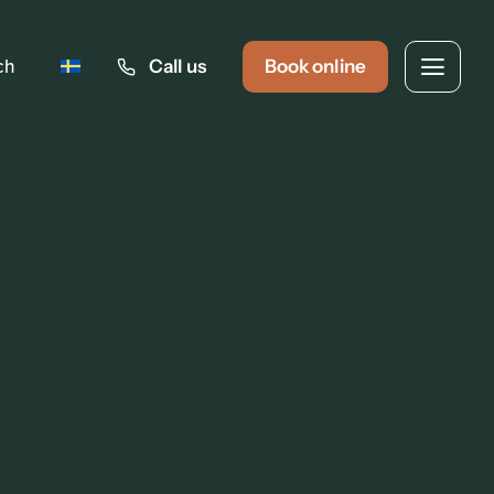
ch
Call us
Book online