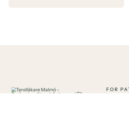
FOR PA
Your Denti
Malmö
About us