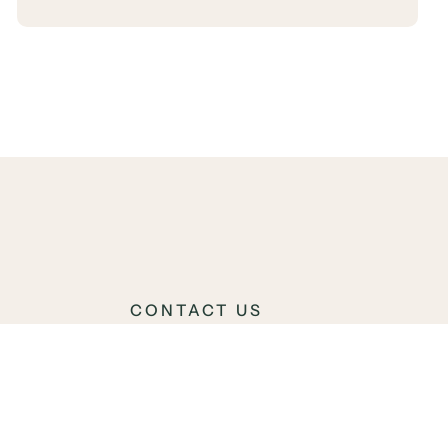
CONTACT US
00 – 20:00
40 23 66 00
00 – 17:00
Hamngatan 1 211 22 Malmö
Sverige