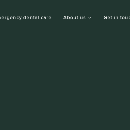
ergency dental care
About us
Get in tou