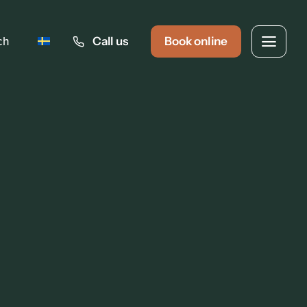
ch
Call us
Book online