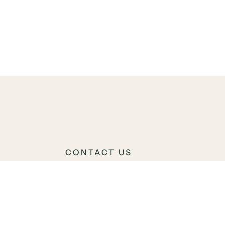
CONTACT US
00 – 20:00
40 23 66 00
00 – 17:00
Hamngatan 1 211 22 Malmö
Sverige