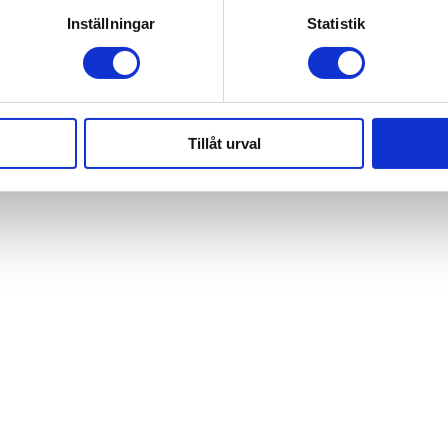
Inställningar
Statistik
 various types of dental care, and receive valuable tips and a
and, above all, achieve a more beautiful smile!
Tillåt urval