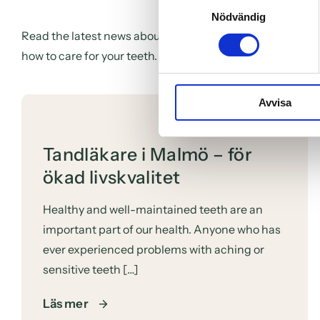
Nödvändig
Read the latest news about our dental clinic in Malmö and
how to care for your teeth. Follow our blog to save money 
Avvisa
Tandläkare i Malmö – för
ökad livskvalitet
Healthy and well-maintained teeth are an
important part of our health. Anyone who has
ever experienced problems with aching or
sensitive teeth […]
Läs mer