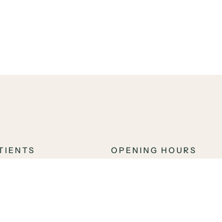
TIENTS
OPENING HOURS
st in Malmö – TandCity
Mon – Fri:
07:
Sat:
09: