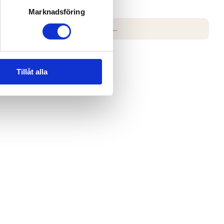
Marknadsföring
Search
dvice on
for:
Tillåt alla