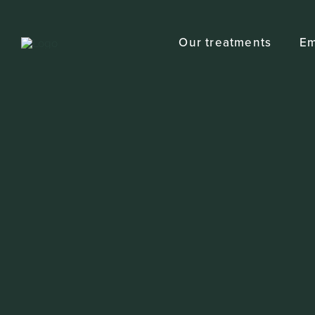
Skip
to
Our treatments
Em
content