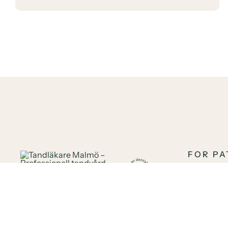
FOR PA
Your Denti
Malmö
About us