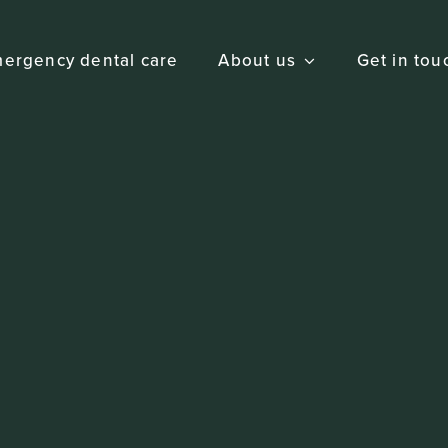
ergency dental care
About us
Get in tou